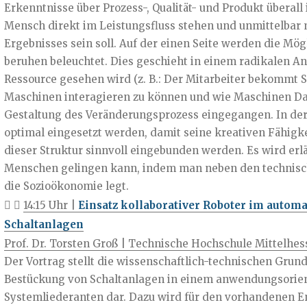
Erkenntnisse über Prozess-, Qualität- und Produkt überal
Mensch direkt im Leistungsfluss stehen und unmittelbar m
Ergebnisses sein soll. Auf der einen Seite werden die Mög
beruhen beleuchtet. Dies geschieht in einem radikalen A
Ressource gesehen wird (z. B.: Der Mitarbeiter bekommt 
Maschinen interagieren zu können und wie Maschinen Date
Gestaltung des Veränderungsprozess eingegangen. In der F
optimal eingesetzt werden, damit seine kreativen Fähig
dieser Struktur sinnvoll eingebunden werden. Es wird erl
Menschen gelingen kann, indem man neben den technisc
die Sozioökonomie legt.
14:15 Uhr |
Einsatz kollaborativer Roboter im autom
Schaltanlagen
Prof. Dr. Torsten Groß | Technische Hochschule Mittelhe
Der Vortrag stellt die wissenschaftlich-technischen Grun
Bestückung von Schaltanlagen in einem anwendungsorient
Systemliederanten dar. Dazu wird für den vorhandenen E