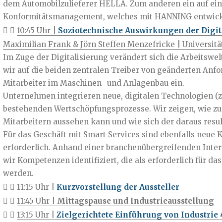
dem Automobilzulieferer HELLA. Zum anderen ein auf ei
Konformitätsmanagement, welches mit HANNING entwick
10:45 Uhr |
Soziotechnische Auswirkungen der Digita
Maximilian Frank & Jörn Steffen Menzefricke | Universit
Im Zuge der Digitalisierung verändert sich die Arbeitsw
wir auf die beiden zentralen Treiber von geänderten An
Mitarbeiter im Maschinen- und Anlagenbau ein.
Unternehmen integrieren neue, digitalen Technologien (z.B
bestehenden Wertschöpfungsprozesse. Wir zeigen, wie zu
Mitarbeitern aussehen kann und wie sich der daraus resu
Für das Geschäft mit Smart Services sind ebenfalls neu
erforderlich. Anhand einer branchenübergreifenden Inte
wir Kompetenzen identifiziert, die als erforderlich für d
werden.
11:15 Uhr |
Kurzvorstellung der Aussteller
11:45 Uhr |
Mittagspause und Industrieausstellung
13:15 Uhr |
Zielgerichtete Einführung von Industrie