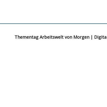
Kategorie:
Vergangene Veranstal
vergangene Veranstaltungen der FVSE
Thementag Arbeitswelt von Morgen | Digital