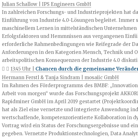
Julian Schallow | IPS Engineers GmbH
In zahlreichen Forschungs- und Industrieprojekten hat d
Einführung von Industrie 4.0-Lösungen begleitet. Immer 
maschinellem Lernen in mittelständischen Unternehmen i
Erfolgsfaktoren und Hemmnissen aus vergangenen Einfüh
erforderliche Rahmenbedingungen wie Reifegrade der Dat
Anforderungen in den Kategorien Mensch, Technik und O
arbeitspolitischen Konsequenzen der Industrie 4.0 diskuti
13:45 Uhr |
Chancen durch die gemeinsame Verände
Hermann Ferstl & Tanja Sindram | mosaiic GmbH
Im Rahmen des Förderprogramms des BMBF: „Innovationen
Arbeit von morgen“ wurde das Forschungsprojekt AKKORD
Rapidminer GmbH im April 2019 gestartet (Projektkoordin
hat als Ziel eine vernetzte und integrierte Anwendung ind
wertschaffende, kompetenzorientierte Kollaboration in
Vortrag wird ein Status der Forschungsergebnisse und ei
gegeben. Vernetzte Produktionstechnologien, Data Analyt