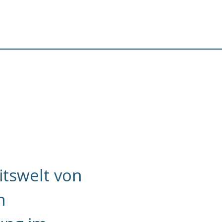
tswelt von
n