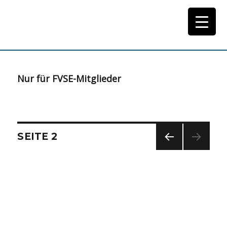
Kategorie:
Downloads
freie Downloads
Nur für FVSE-Mitglieder
Seitennummerierung
SEITE
2
der
VOR
Beiträge
HERI
GE
SEIT
E